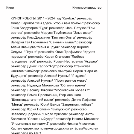
Кино
Кинопроизводство
КИНОПРОЕКТЫ: 2011 - 2024 год "Камбэк" режиссёр
Динар Гарипов "Мы здесь, чтобы вам помочь" режиссёр
Гоша Болдугеров "Туда" режиссёр Иван Петухов "Три
сестры" режиссёр Маруся Трубникова "Злые люди"
режиссёр Ким Дружинин "Княгиня Ольга" режиссёр
Валерия Гай Германика "Свинья и мышь" режиссёр
Алена Званцова "Маня и Груня" режиссёр Кирилл
Седухин "Лгунья" режиссёр Юлия Трофимова "Крутая
перемена" режиссёр Карен Оганесян "Любовь
преодолеет всё" режиссёр Роман Нестеренко "Акушер"
режиссёр Денис Карро "Ада" режиссёр Станислав
Светлов "Спойлер" режиссёр Дмитрий Тюрин "Пара из
будущего" режиссёр Алексей Нужный "Я худею"
режиссёр Алексей Нужный "Проигранное место"
режиссёр Надежда Михалкова "Обгоняя время"
режиссёр Леонид Пляскин "Московская Борзая 2"
режиссёр Роман Просвирнин, Егор Анашкин
"Шестнадцатилетний виски" режиссёр Денис Лафанов
"Метод" режиссёр Юрий Быков "Запретная любовь"
режиссёр Юрий Попович "Выпускной" режиссёр
Всеволод Бродский "Около футбола" режиссёр Антон
Борматов "Солнечный удар" режиссёр Никита Михалков
"Утомленные солнцем-2" режиссёр Никита Михалков;
Кастинг-директор по нижегородским актёрам/Ассистент
режиссёра по АМС