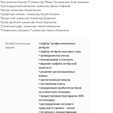
"Московская Борзая 2" режиссёр Роман Просвирнин, Егор Анашкин
"Шестнадцатилетний виски" режиссёр Денис Лафанов
"Метод" режиссёр Юрий Быков
"Запретная любовь" режиссёр Юрий Попович
"Выпускной" режиссёр Всеволод Бродский
"Около футбола" режиссёр Антон Борматов
"Солнечный удар" режиссёр Никита Михалков
"Утомленные солнцем-2" режиссёр Никита Михалков
Профессиональные
• подбор профессиональных
навыки
:
актёров
• подбор актёров массовых сцен
• проведение кастингов
• планирование и контроль
• ведение графика актёрской
занятости
• решение организационных
вопрос
• заключение договоров
• составление сметы
• координация прибытия актёров
на съёмочную площадку
• предоставление бригадиров АМС
на площадку
• распределение легкового
транспорта (привоз - отвоз)
• по запросу: предоставление