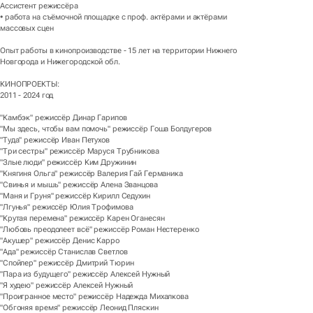
Ассистент режиссёра
• работа на съёмочной площадке с проф. актёрами и актёрами
массовых сцен
Опыт работы в кинопроизводстве - 15 лет на территории Нижнего
Новгорода и Нижегородской обл.
КИНОПРОЕКТЫ:
2011 - 2024 год
"Камбэк" режиссёр Динар Гарипов
"Мы здесь, чтобы вам помочь" режиссёр Гоша Болдугеров
"Туда" режиссёр Иван Петухов
"Три сестры" режиссёр Маруся Трубникова
"Злые люди" режиссёр Ким Дружинин
"Княгиня Ольга" режиссёр Валерия Гай Германика
"Свинья и мышь" режиссёр Алена Званцова
"Маня и Груня" режиссёр Кирилл Седухин
"Лгунья" режиссёр Юлия Трофимова
"Крутая перемена" режиссёр Карен Оганесян
"Любовь преодолеет всё" режиссёр Роман Нестеренко
"Акушер" режиссёр Денис Карро
"Ада" режиссёр Станислав Светлов
"Спойлер" режиссёр Дмитрий Тюрин
"Пара из будущего" режиссёр Алексей Нужный
"Я худею" режиссёр Алексей Нужный
"Проигранное место" режиссёр Надежда Михалкова
"Обгоняя время" режиссёр Леонид Пляскин