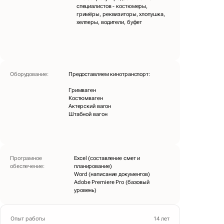
специалистов - костюмеры,
гримёры, реквизиторы, хлопушка,
хелперы, водители, буфет
Оборудование
:
Предоставляем кинотранспорт:
Гримваген
Костюмваген
Актерский вагон
Штабной вагон
Програмное
Excel (составление смет и
обеспечение
:
планирование)
Word (написание документов)
Adobe Premiere Pro (базовый
уровень)
Опыт работы
14 лет