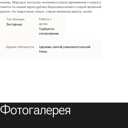
низины. Маршрут экотропы начинается возле одноименного озера и
тянется по низине вдоль дубово-березовых аллей и старой железной
дороги. На территории: озеро, старая железная дорога, аллеи.
Тип локации
Работа с
дрона
Экстерьер
Требуется
согласование
Здания поблизости
:
Церковь святой равноапостольной
Нины
Фотогалерея