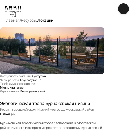
Главная
Ресурсы
Локации
Доступность локации
:
Доступна
Часы работы
:
Круглосуточно
Требуемые разрешения
:
Муниципальные
Ограничения
:
Без ограничений
Экологическая тропа Бурнаковская низина
Россия, городской округ Нижний Новгород, Московский район
О локации
Бурнаковская экологическая тропа расположена в Московском
районе Нижнего Новгорода и проходит по территории Бурнаковской